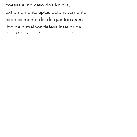
coesas e, no caso dos Knicks, 
extremamente aptas defensivamente, 
especialmente desde que trocaram 
lixo pelo melhor defesa interior da 
liga. Vejo também a nossa equipa, 
Sixers, Magic, Celtics, Kings e Blazers 
com outside shot.
FP - Diga-nos o seu 5 inicial ideal da 
liga (incluindo GM).
PL - Shai, Doncic, Giannis, Embiid e 
Jokic. GM vou-me focar neste ano e o 
meu voto vai para o Guilherme dos 
Knicks.
FP - Sendo elemento da comissão e 
um dos melhores GM's e ativos do 
simulador, o que está a achar da 