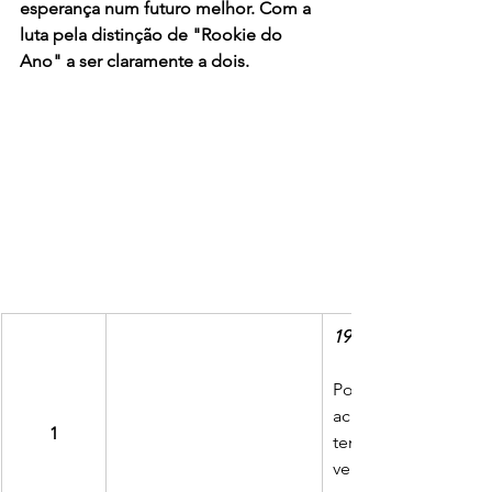
esperança num futuro melhor. Com a 
luta pela distinção de "Rookie do 
Ano" a ser claramente a dois.
19.3 ppg / 5.7 apg / 
Poucas pessoas, al
acreditariam que Dyl
1
temporada, o princi
verdade é que o base